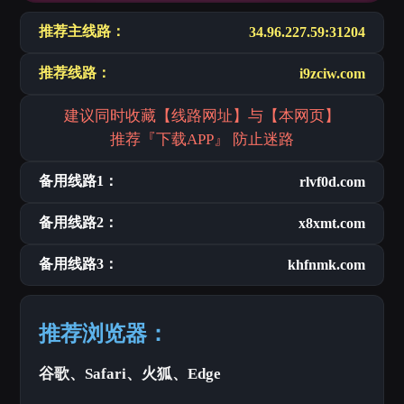
推荐主线路：
34.96.227.59:31204
推荐线路：
i9zciw.com
建议同时收藏【线路网址】与【本网页】
推荐『下载APP』 防止迷路
备用线路1：
rlvf0d.com
备用线路2：
x8xmt.com
备用线路3：
khfnmk.com
推荐浏览器：
谷歌、Safari、火狐、Edge