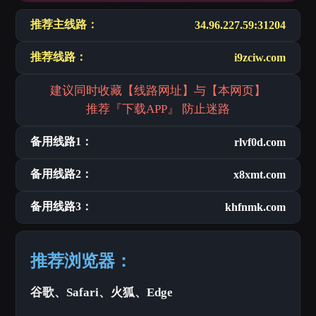
推荐主线路：
34.96.227.59:31204
推荐线路：
i9zciw.com
建议同时收藏【线路网址】与【本网页】
推荐『下载APP』 防止迷路
备用线路1：
rlvf0d.com
备用线路2：
x8xmt.com
备用线路3：
khfnmk.com
推荐浏览器：
谷歌、Safari、火狐、Edge